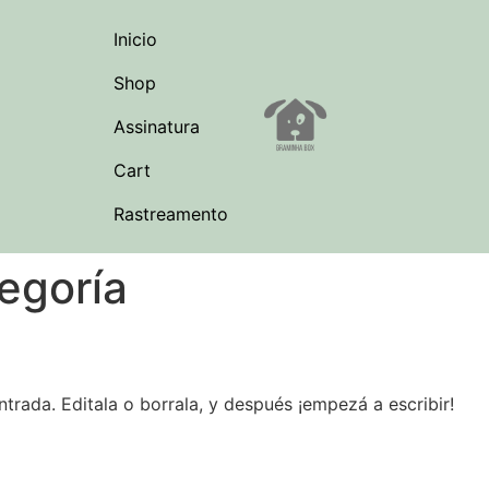
Inicio
Shop
Assinatura
Cart
Rastreamento
tegoría
trada. Editala o borrala, y después ¡empezá a escribir!