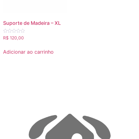
Suporte de Madeira – XL
Avaliação
R$
120,00
0
de
5
Adicionar ao carrinho