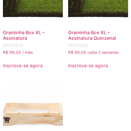
Graminha Box XL –
Graminha Box XL –
Assinatura
Assinatura Quinzenal
Avaliação
Avaliação
R$
99,00
/ mês
R$
90,00
cada 2 semanas
0
0
de
de
5
5
Inscreva-se agora
Inscreva-se agora