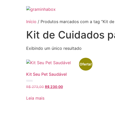
Pular
para
o
conteúdo
Início
/ Produtos marcados com a tag “Kit de
Kit de Cuidados 
Exibindo um único resultado
Oferta!
Kit Seu Pet Saudável
Avaliação
R$
273,00
O
R$
230,00
O
0
preço
preço
de
5
original
atual
Leia mais
era:
é:
R$ 273,00.
R$ 230,00.