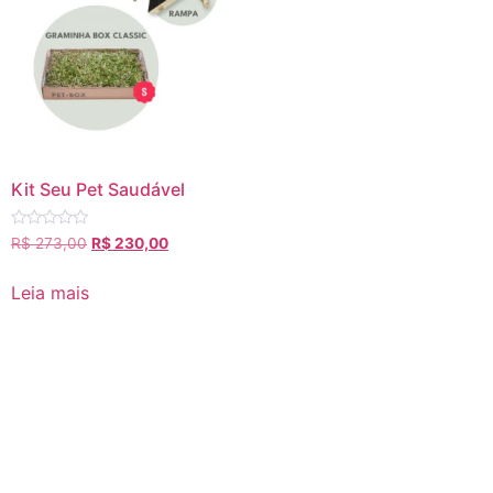
Kit Seu Pet Saudável
Avaliação
R$
273,00
R$
230,00
0
de
5
Leia mais