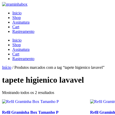
Pular
para
Inicio
o
Shop
conteúdo
Assinatura
Cart
Rastreamento
Menu
Inicio
Shop
Assinatura
Cart
Rastreamento
Início
/ Produtos marcados com a tag “tapete higienico lavavel”
tapete higienico lavavel
Mostrando todos os 2 resultados
Refil Graminha Box Tamanho P
Refil Gramin