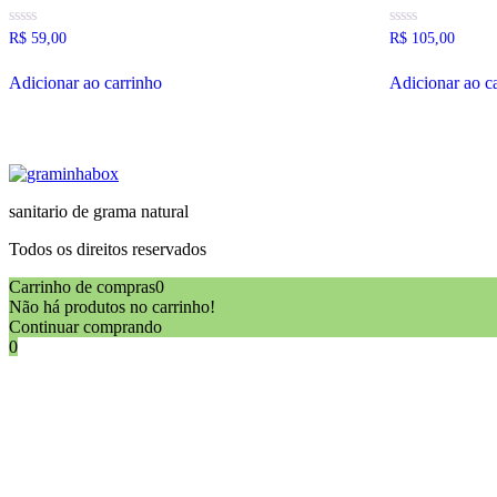
Avaliação
Avaliação
R$
59,00
R$
105,00
0
0
de
de
5
5
Adicionar ao carrinho
Adicionar ao c
sanitario de grama natural
Todos os direitos reservados
Carrinho de compras
0
Não há produtos no carrinho!
Continuar comprando
0