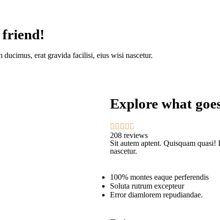
 friend!
ucimus, erat gravida facilisi, eius wisi nascetur.
Explore what goes





208 reviews
Sit autem aptent. Quisquam quasi! I
nascetur.
100% montes eaque perferendis
Soluta rutrum excepteur
Error diamlorem repudiandae.