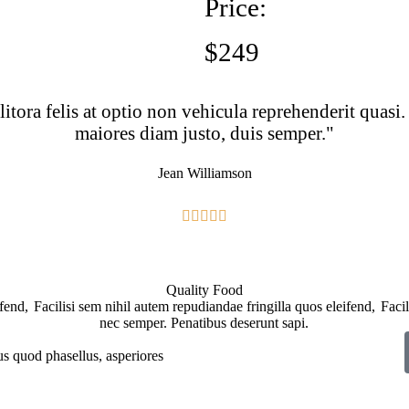
Price:
$249
tora felis at optio non vehicula reprehenderit quasi.
maiores diam justo, duis semper."
Jean Williamson





Quality Food
ifend,
Facilisi sem nihil autem repudiandae fringilla quos eleifend,
Facil
nec semper. Penatibus deserunt sapi.
us quod phasellus, asperiores