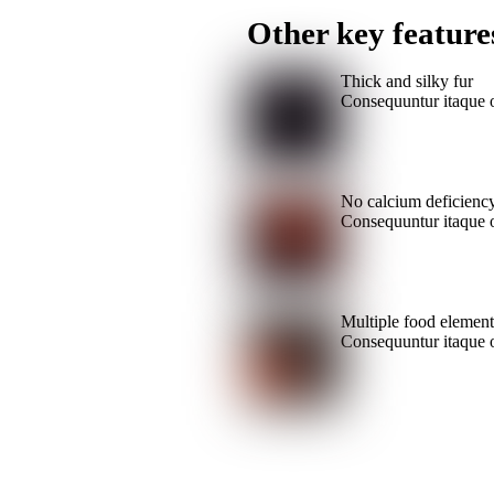
Other key feature
Thick and silky fur
Consequuntur itaque op
No calcium deficienc
Consequuntur itaque op
Multiple food element
Consequuntur itaque op